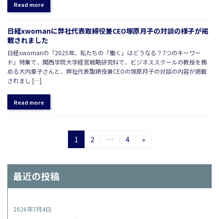
Read more
日経xwomanに弊社代表取締役兼CEO塚原月子の対談の様子が掲
載されました
日経xwomanの「2025年、私たちの「働く」はどうなる？7つのキーワー
ド」特集で、関西学院大学経営戦略研究科で、ビジネススクールの教授を務
める大内章子さんと、弊社代表取締役兼CEOの塚原月子の対談の内容が掲載
されまし […]
Read more
Posts
Page
Page
Page
1
2
…
4
»
pagination
最近の投稿
2026年7月4日