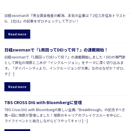
日経xwoman『男女賃金格差の解消 開示アワード』の審査員を弊
社塚原が務めました
日経xwomanの『男女賃金格差の解消、本気の企業は？2位三井住友トラスト
G、1位は』の記事をぜひチェックして下さい！
Read more
日経xwomanで『1周回ってDEIって何？』の連載開始！
日経xwomanで『1周回ってDEIって何？』の連載開始しました！DEIの専門家
として弊社の塚原と二木が「インクルージョン」をテーマに深く切り込みま
す。「ダイバーシティより、インクルージョンが大事」なのはなぜか？ぜひ、
チ […]
Read more
TBS CROSS DIG with Bloombergに登壇
TBS Cross DIG with Bloombergの新しい企画「Breakthrough」の記念すべき
第一回に塚原が登壇しました！塚原のキャリアのブレイクスルーを中心に、
ライフイベントと両立しながらどうやってキャリ […]