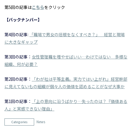
第5回の記事は
こちら
をクリック
【バックナンバー】
第4回の記事:
「職場で男女の垣根をなくすべき？」 経営と現場
に大きなギャップ
第3回の記事：
女性管理職を増やせばいい…わけではない 多様な
組織、何が必要？
第2回の記事：
「わが社は平等主義。実力ではい上がれ」経営幹部
に見えてないもの組織が個々人の価値を認めることがなぜ大事か
第1回の記事：
「上の意向に沿うばかり…失ったのは？『価値ある
人』と実感できない理由」
News
Categories