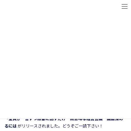
Skip
Skip
to
to
the
the
content
Navigation
News
日経xwoman連載記事『1周回ってDEIって何？』第5回が掲載されました
日経xwoman連載記事『1周回っ
てDEIって何？』第5回が掲載さ
れました
2025年8月20日
弊社のCEO塚原とCOO二木へのインタビューを元に記事化され
た、日経xwoman連載記事『1周回ってDEIって何？』の第5回、
「全員が一言ずつ順番に話すだけ…無意味な経営会議 議論深め
るには
がリリースされました。どうぞご一読下さい！