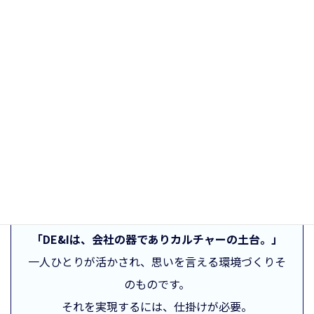
で、射程は長い。
短期業績とどうバランスを取るかが鍵です。
ダイバーシティはカルチャーのベースであり、組織風土改
革は避けて通れない。
その先に業績やイノベーションが生まれます。
会社にいるあらゆる層をどう活かすか──
これは経営企画と人事が一緒に取り組むべき経営課題だと
思っています。
カレイディスト所感
「DE&Iは、会社の器でありカルチャーの土台。」
一人ひとりが活かされ、思いを言える環境づくりそ
のものです。
それを実現するには、仕掛けが必要。