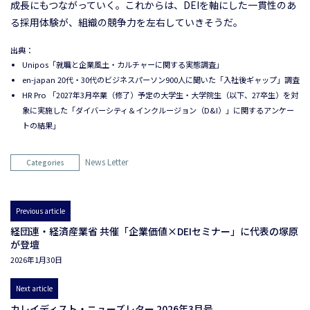
成長にもつながっていく。これからは、DEIを軸にした一貫性のあ
る採用体験が、組織の競争力を左右していきそうだ。
出典：
Unipos「就職と企業風土・カルチャーに関する実態調査」
en-japan 20代・30代のビジネスパーソン900人に聞いた「入社後ギャップ」調査
HR Pro 「2027年3月卒業（修了）予定の大学生・大学院生（以下、27卒生）を対
象に実施した「ダイバーシティ＆インクルージョン（D&I）」に関するアンケー
トの結果」
News Letter
Categories
Previous article
経団連・経済産業省 共催「企業価値×DEIセミナー」に代表の塚原
が登壇
2026年1月30日
Next article
カレイディスト・ニューズレター 2026年3月号