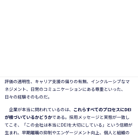
境」などが
組織の行動文化として根付いているか
も判断基準にな
りつつあるようだ。
採用時の好印象だけでは、もはや通用しな
い
こうした流れを受けて、企業は採用段階で働き方の柔軟性や多
様性を示すだけでは足りなくなっている。候補者や社員が重視し
ているのは、
「入社後もDEIの価値観が一貫して体験できるか」
で
あり、オンボーディングでの心理的安全性、仕事の付与の公平性、
評価の透明性、キャリア支援の偏りの有無、インクルーシブなマ
ネジメント、日常のコミュニケーションにある尊重といった、
日々の経験そのものだ。
企業が本当に問われているのは、
これらすべてのプロセスにDEI
が根づいているかどうか
である。採用メッセージと実態が一致し
てこそ、「この会社は本当にDEIを大切にしている」という信頼が
生まれ、早期離職の抑制やエンゲージメント向上、個人と組織の