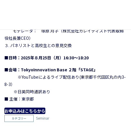
教授、心理学者）
小池 百合子氏（東京都知事）
小路 明善氏（アサヒグループホールディングス株式会社会
長）
モデレータ： 塚原 月子（株式会社カレイディスト代表取締
役社長兼CEO）
３. パネリストと高校生との意見交換
■日時：2025年８月25日（月）16:30～18:20
■会場：TokyoInnovation Base ２階「STAGE」
※YouTubeによるライブ配信あり(東京都千代田区丸の内3-
8-3）
※日英同時通訳あり
■ 主催：東京都
お申込みはこちらから
Seminar
カテゴリー