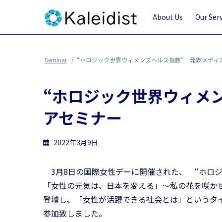
コ
ナ
ン
ビ
About Us
Our Ser
テ
ゲ
ン
ー
ツ
シ
Seminar
“ホロジック世界ウィメンズヘルス指数” 発表メディ
へ
ョ
ス
ン
“ホロジック世界ウィメ
キ
に
ッ
移
アセミナー
プ
動
2022年3月9日
3月8日の国際女性デーに開催された、 “ホロジ
「女性の元気は、日本を変える」～私の花を咲か
登壇し、「女性が活躍できる社会とは」というタ
参加致しました。