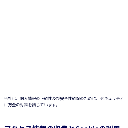
当社は、お客さまよりお預かりした個人情報を適切に管理し、次の
いずれかに該当する場合を除き、個人情報を第三者に開示いたしま
せん。
お客さまの同意がある場合
お客さまが希望されるサービスを行なうために当社が業務を委
託する業者に対して開示する場合
法令に基づき開示することが必要である場合
個人情報の安全対策
当社は、個人情報の正確性及び安全性確保のために、セキュリティ
に万全の対策を講じています。