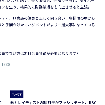
得られないと説明。最大限効果が発揮できると、ダイバー
ョンを生み、結果的に財務業績をも向上させると主張。
シティ。無意識の偏見と正しく向き合い、多様性の中から
ひと手間かけたマネジメントがより一層大事になっている
会員でない方は無料会員登録が必要となります）
o=1886
次の記事
C
㈱カレイディスト塚原月子がファシリテート、IIBC