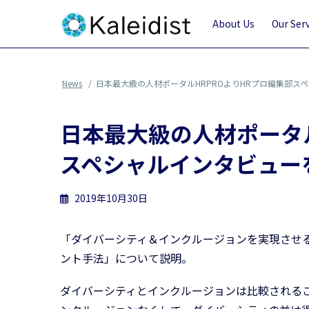
コ
ナ
ン
ビ
About Us
Our Ser
テ
ゲ
ン
ー
ツ
シ
News
日本最大級の人材ポータルHRPROよりHRプロ編集部ス
へ
ョ
ス
ン
日本最大級の人材ポータル
キ
に
ッ
移
スペシャルインタビュー
プ
動
2019年10月30日
「ダイバーシティ＆インクルージョンを実現させ
ント手法」について説明。
ダイバーシティとインクルージョンは比較される